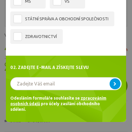
MŠ
VŠ
STÁTNÍ SPRÁVA A OBCHODNÍ SPOLEČNOSTI
Vysoce kvalitní plotrový papír 80g/914x50m
ZDRAVOTNICTVÍ
447,07 Kč
Není skladem
/ ks
369,48 Kč bez DPH
Cena celkem
02. ZADEJTE E-MAIL A ZÍSKEJTE SLEVU
447,07
Kč
DOTAZ NA PRODUKT
Odesláním formuláře souhlasíte se
zpracováním
osobních údajů
pro účely zasílání obchodního
sdělení.
Dotaz
Doporučit