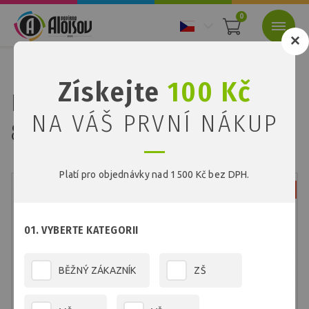
0
Nacházíte se:
Úvod
Plotrové role
Plotrová role 80g/914x50m
Získejte
100 Kč
Plotrová role
NA VÁŠ PRVNÍ NÁKUP
80g/914x50m
Platí pro objednávky nad 1500 Kč bez DPH.
Není Skladem
01. VYBERTE KATEGORII
BĚŽNÝ ZÁKAZNÍK
ZŠ