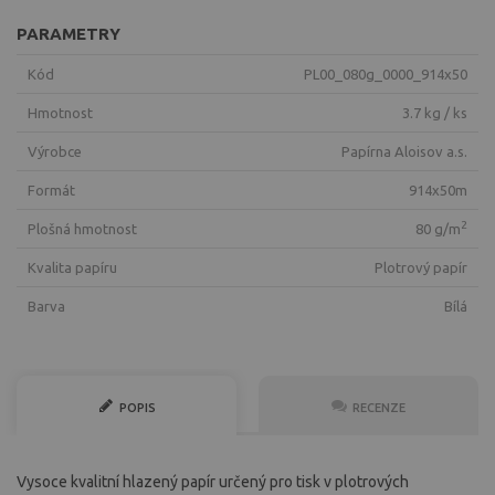
PARAMETRY
Kód
PL00_080g_0000_914x50
Hmotnost
3.7 kg / ks
Výrobce
Papírna Aloisov a.s.
Formát
914x50m
2
Plošná hmotnost
80 g/m
Kvalita papíru
plotrový papír
Barva
bílá
POPIS
RECENZE
Vysoce kvalitní hlazený papír určený pro tisk v plotrových