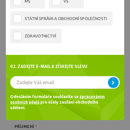
MŠ
VŠ
HESLO OVĚŘENÍ
*
STÁTNÍ SPRÁVA A OBCHODNÍ SPOLEČNOSTI
ZDRAVOTNICTVÍ
Kontaktní údaje
02. ZADEJTE E-MAIL A ZÍSKEJTE SLEVU
Chci nakoupit na firmu
JMÉNO
*
Odesláním formuláře souhlasíte se
zpracováním
osobních údajů
pro účely zasílání obchodního
sdělení.
PŘÍJMENÍ
*