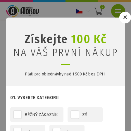
0
Nacházíte se:
Úvod
Registrace údajů
Získejte
100 Kč
NA VÁŠ PRVNÍ NÁKUP
Registrační údaje
E-MAIL
*
Platí pro objednávky nad 1500 Kč bez DPH.
01. VYBERTE KATEGORII
HESLO
*
BĚŽNÝ ZÁKAZNÍK
ZŠ