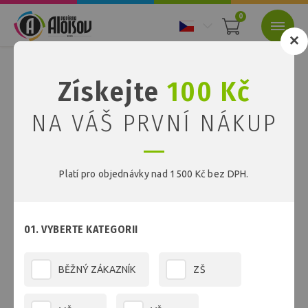
0
Nacházíte se:
Úvod
Papíry
Barevné recyklované papíry
Získejte
100 Kč
Barevné recyklované
NA VÁŠ PRVNÍ NÁKUP
papíry
Platí pro objednávky nad 1500 Kč bez DPH.
FILTR
01. VYBERTE KATEGORII
BĚŽNÝ ZÁKAZNÍK
ZŠ
NEJPRODÁVANĚJŠÍ V KATEGORII