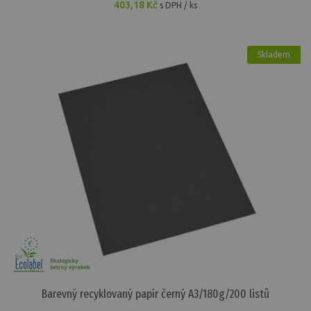
403,18 Kč
s DPH / ks
Skladem
Barevný recyklovaný papír černý A3/180g/200 listů