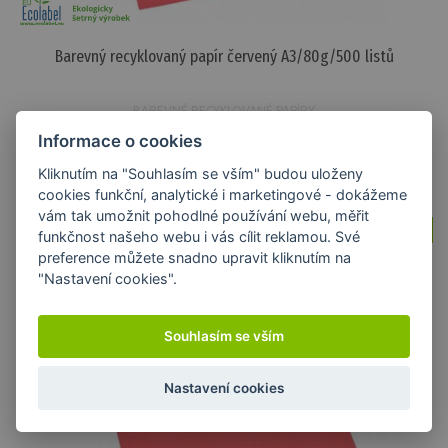
Barevný recyklovaný papír červený A3/80g/500 listů
BAREVNÉ RECYKLOVANÉ PAPÍRY
Informace o cookies
659,97 Kč
s DPH / ks
Kliknutím na "Souhlasím se vším" budou uloženy
cookies funkční, analytické i marketingové - dokážeme
vám tak umožnit pohodlné používání webu, měřit
Skladem
funkčnost našeho webu i vás cílit reklamou. Své
preference můžete snadno upravit kliknutím na
"Nastavení cookies".
Souhlasím se vším
Nastavení cookies