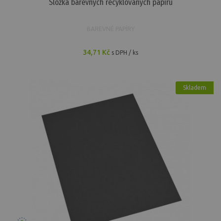
Složka barevných recyklovaných papírů
BAREVNÉ PAPÍRY
34,71 Kč
s DPH / ks
Skladem