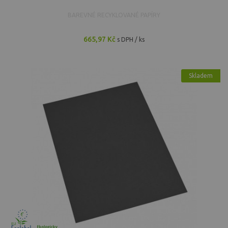
BAREVNÉ RECYKLOVANÉ PAPÍRY
665,97 Kč
s DPH / ks
Skladem