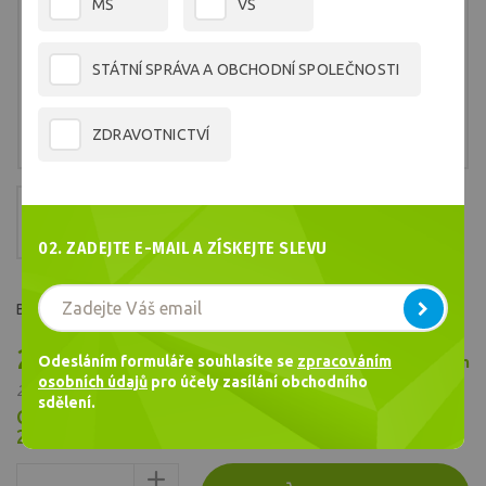
MŠ
VŠ
STÁTNÍ SPRÁVA A OBCHODNÍ SPOLEČNOSTI
ZDRAVOTNICTVÍ
02. ZADEJTE E-MAIL A ZÍSKEJTE SLEVU
Barva č.2950
2 993,88 Kč
Odesláním formuláře souhlasíte se
zpracováním
Skladem
/ ks
osobních údajů
pro účely zasílání obchodního
2 474,28 Kč bez DPH
sdělení.
Cena celkem
2 993,88
Kč