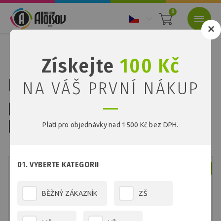
0
Nacházíte se:
Úvod
Papíry
Barevné recyklované papíry
Získejte
100 Kč
Barevný recyklovaný papír černý A1/180g/200 listů
Barevný recyklovaný
NA VÁŠ PRVNÍ NÁKUP
papír černý A1/180g/200
listů
Platí pro objednávky nad 1500 Kč bez DPH.
01. VYBERTE KATEGORII
Skladem
BĚŽNÝ ZÁKAZNÍK
ZŠ