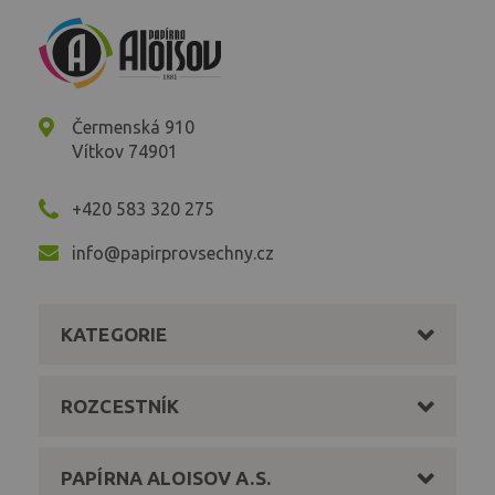
Čermenská 910
Vítkov 74901
+420 583 320 275
info@papirprovsechny.cz
KATEGORIE
ROZCESTNÍK
PAPÍRNA ALOISOV A.S.