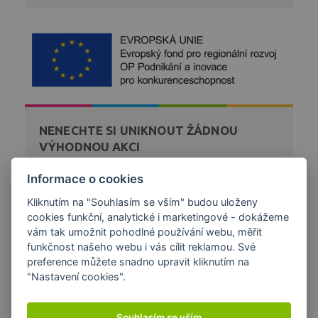
NENECHTE SI UNIKNOUT ŽÁDNOU
VÝHODNOU AKCI
Zaregistrujte se k bezplatnému zasílání novinek a akcí
Informace o cookies
z našeho obchodu přímo na váš email.
Kliknutím na "Souhlasím se vším" budou uloženy
cookies funkční, analytické i marketingové - dokážeme
DÁREK K NÁKUPU
vám tak umožnit pohodlné používání webu, měřit
funkčnost našeho webu i vás cílit reklamou. Své
preference můžete snadno upravit kliknutím na
"Nastavení cookies".
Souhlasím se vším