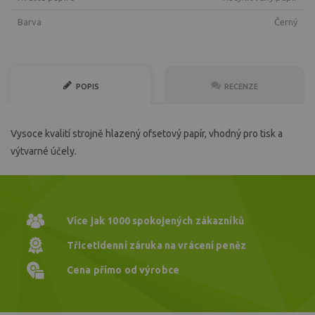
Barva
černý
POPIS
RECENZE
Vysoce kvalití strojně hlazený ofsetový papír, vhodný pro tisk a
výtvarné účely.
Více jak 1000
spokojených zákazníků
Třicetidenní záruka
na vrácení peněz
Cena přímo
od výrobce