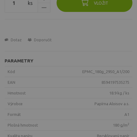
ks
VLOŽIT
Dotaz
Doporučit
PARAMETRY
Kód
EPMC_180g_2950_A1/200
EAN
8594197535275
Hmotnost
18.9 kg / ks
Výrobce
Papírna Aloisov a.s.
Formát
A1
2
Plošná hmotnost
180 g/m
Kvalita papíru
recyklovaný papír