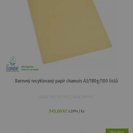
Kancelářské papíry
420,80 Kč
Složka barevných papírů
Barevné papíry
35,71 Kč
Barevný papír duha A4/80g/500 listů
Barevné papíry
391,23 Kč
Barevný recyklovaný papír chamois A3/180g/100 listů
BAREVNÉ RECYKLOVANÉ PAPÍRY
345,00 Kč
s DPH / ks
Skladem