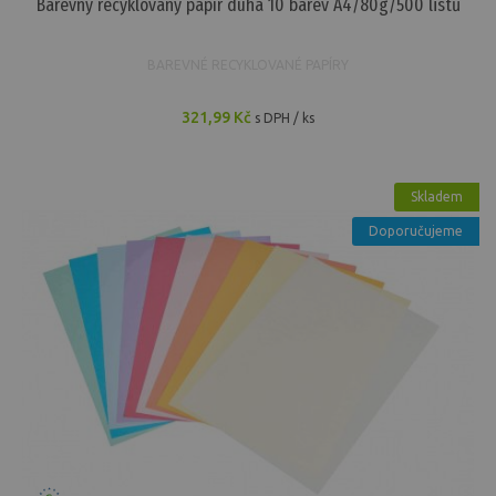
Barevný recyklovaný papír duha 10 barev A4/80g/500 listů
BAREVNÉ RECYKLOVANÉ PAPÍRY
321,99 Kč
s DPH / ks
Skladem
Doporučujeme