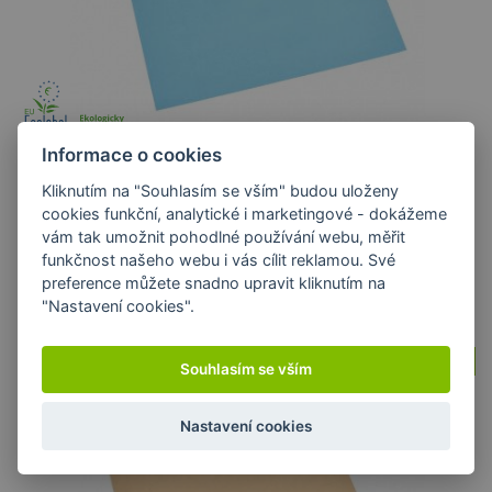
Informace o cookies
Barevný recyklovaný papír modrý A4/180g/200 listů
Kliknutím na "Souhlasím se vším" budou uloženy
cookies funkční, analytické i marketingové - dokážeme
BAREVNÉ RECYKLOVANÉ PAPÍRY
vám tak umožnit pohodlné používání webu, měřit
funkčnost našeho webu i vás cílit reklamou. Své
preference můžete snadno upravit kliknutím na
274,59 Kč
s DPH / ks
"Nastavení cookies".
Skladem
Souhlasím se vším
Nastavení cookies