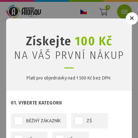
0
Nacházíte se:
Úvod
Papíry
Získejte
100 Kč
Papíry
NA VÁŠ PRVNÍ NÁKUP
Platí pro objednávky nad 1500 Kč bez DPH.
Kancelářské papíry
01. VYBERTE KATEGORII
Další kategorie
Barevné papíry
BĚŽNÝ ZÁKAZNÍK
ZŠ
FILTR