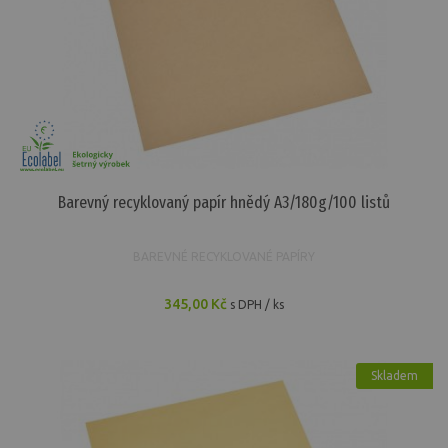
Barevný recyklovaný papír duha 10 barev...
Barevné recyklované papíry
579,57 Kč
Kancelářský papír bílý A4/80g/500 listů
Kancelářské papíry
207,91 Kč
Barevný recyklovaný papír hnědý A3/180g/100 listů
Kancelářský papír bílý A3/80g/500 listů
Kancelářské papíry
BAREVNÉ RECYKLOVANÉ PAPÍRY
415,60 Kč
345,00 Kč
s DPH / ks
Kancelářský papír recyklovaný bílý A4/80g/500...
Kancelářské papíry
211,04 Kč
Skladem
Kancelářský papír recyklovaný bílý A3/80g/500...