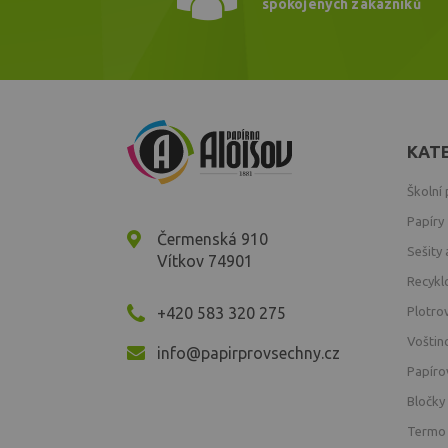
spokojených zákazníků
KAT
Školní
Papíry
Čermenská 910
Sešity 
Vítkov 74901
Recykl
+420 583 320 275
Plotro
Voštin
info@papirprovsechny.cz
Papíro
Bločky
Termo