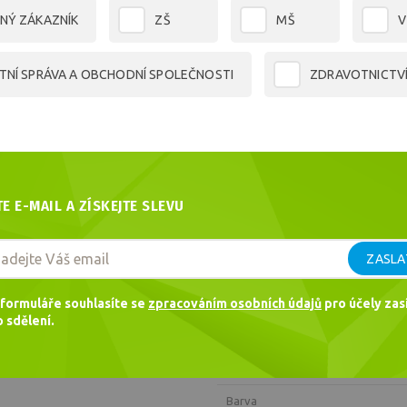
7,02 Kč
/ ks
NÝ ZÁKAZNÍK
ZŠ
MŠ
V
5,80 Kč bez DPH
Cena celkem
1 404,00
Kč
TNÍ SPRÁVA A OBCHODNÍ SPOLEČNOSTI
ZDRAVOTNICTV
Dotaz
Doporučit
TE E-MAIL A ZÍSKEJTE SLEVU
PARAMETRY
Kód
ZASLA
Hmotnost
formuláře souhlasíte se
zpracováním osobních údajů
pro účely zasí
Výrobce
 sdělení.
Formát
Plošná hmotnost
Barva