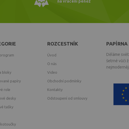
na vrácení peněz
EGORIE
ROZCESTNÍK
PAPÍRNA 
Děláme svět 
 program
Úvod
šetrné vůči 
O nás
nejmodernějš
a bloky
Video
ované papíry
Obchodní podmínky
vé role
Kontakty
ové desky
Odstoupení od smlouvy
vé tašky
 kotoučky