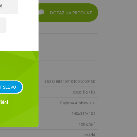
Š
DOTAZ NA PRODUKT
Í
SS2838B240310100N000150
T SLEVU
0.039 kg / ks
lání
Papírna Aloisov a.s.
240x310x101
2
100 g/m
hnědá