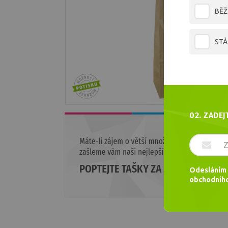
BĚŽ
STÁ
02. ZADEJ
Odesláním 
obchodního