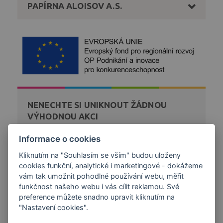
PAPÍRNA ALOISOV A.S.
NENECHTE SI UNIKNOUT ŽÁDNOU
VÝHODNOU AKCI
Zaregistrujte se k bezplatnému zasílání novinek a akcí
Informace o cookies
z našeho obchodu přímo na váš email.
Kliknutím na "Souhlasím se vším" budou uloženy
cookies funkční, analytické i marketingové - dokážeme
DÁREK K NÁKUPU
vám tak umožnit pohodlné používání webu, měřit
funkčnost našeho webu i vás cílit reklamou. Své
preference můžete snadno upravit kliknutím na
"Nastavení cookies".