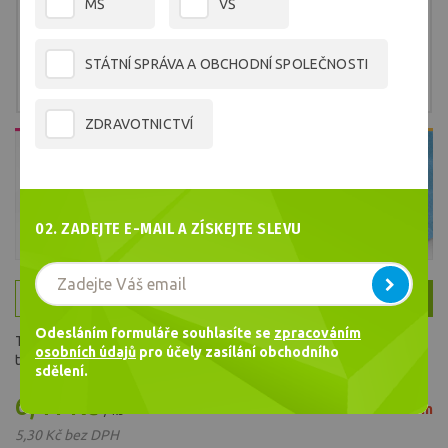
MŠ
VŠ
STÁTNÍ SPRÁVA A OBCHODNÍ SPOLEČNOSTI
ZDRAVOTNICTVÍ
02. ZADEJTE E-MAIL A ZÍSKEJTE SLEVU
Balení 20 ks
Balení 200 ks
Odesláním formuláře souhlasíte se
zpracováním
Taška s rodokmenem, 60 recyklovaný kraftový papír a 40% sušené
osobních údajů
pro účely zasílání obchodního
trávy
sdělení.
6,41 Kč
Není skladem
/ ks
5,30 Kč bez DPH