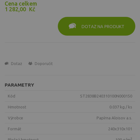
Cena celkem
1 282,00
Kč
DOTAZ NA PRODUKT
Dotaz
Doporučit
PARAMETRY
Kód
ST2838B240310100N000150
Hmotnost
0.037 kg / ks
Výrobce
Papírna Aloisov a.s.
Formát
240x310x101
2
Plošná hmotnost
100 g/m