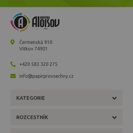
Čermenská 910
Vítkov 74901
+420 583 320 275
info@papirprovsechny.cz
KATEGORIE
ROZCESTNÍK