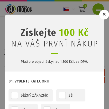
0
Nacházíte se:
Úvod
Papírové tašky
Získejte
100 Kč
Papírová travní taška 240x310x100mm
Papírová travní taška
NA VÁŠ PRVNÍ NÁKUP
240x310x100mm
Platí pro objednávky nad 1500 Kč bez DPH.
Není Skladem
Novinka
01. VYBERTE KATEGORII
BĚŽNÝ ZÁKAZNÍK
ZŠ