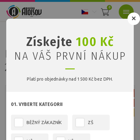
0
Nacházíte se:
Úvod
Papírové tašky
Získejte
100 Kč
Papírová taška bílá 240x310x100 mm
Papírová taška bílá
NA VÁŠ PRVNÍ NÁKUP
240x310x100 mm
Platí pro objednávky nad 1500 Kč bez DPH.
Skladem
Novinka
01. VYBERTE KATEGORII
17 % Sleva
BĚŽNÝ ZÁKAZNÍK
ZŠ