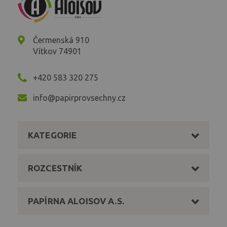
Čermenská 910
Vítkov 74901
+420 583 320 275
info@papirprovsechny.cz
KATEGORIE
ROZCESTNÍK
PAPÍRNA ALOISOV A.S.