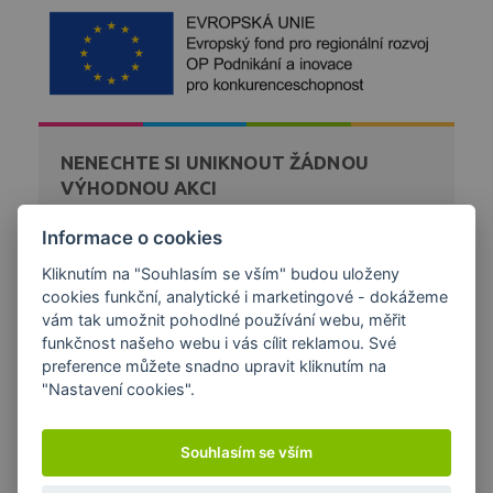
NENECHTE SI UNIKNOUT ŽÁDNOU
VÝHODNOU AKCI
Zaregistrujte se k bezplatnému zasílání novinek a akcí
Informace o cookies
z našeho obchodu přímo na váš email.
Kliknutím na "Souhlasím se vším" budou uloženy
cookies funkční, analytické i marketingové - dokážeme
DÁREK K NÁKUPU
vám tak umožnit pohodlné používání webu, měřit
funkčnost našeho webu i vás cílit reklamou. Své
preference můžete snadno upravit kliknutím na
"Nastavení cookies".
Souhlasím se vším
Copyright © 2026 Papírna Aloisov a.s. | Created by
Orbinet