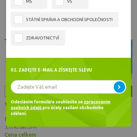
MŠ
VŠ
STÁTNÍ SPRÁVA A OBCHODNÍ SPOLEČNOSTI
ZDRAVOTNICTVÍ
02. ZADEJTE E-MAIL A ZÍSKEJTE SLEVU
Balení 20 ks
Balení 250 ks
Odesláním formuláře souhlasíte se
zpracováním
Taška s rodokmenem, 100 % kraftový papír
osobních údajů
pro účely zasílání obchodního
sdělení.
4,54 Kč
5,45 Kč
/ ks
3,75 Kč bez DPH
Cena celkem