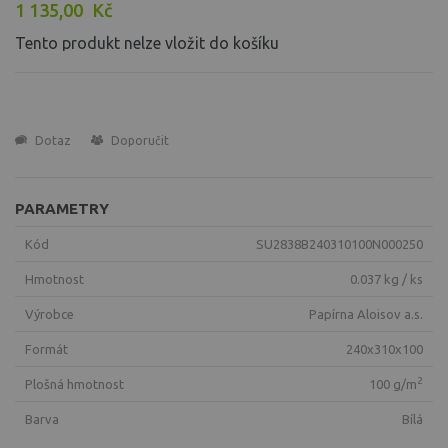
1 135,00
Kč
Tento produkt nelze vložit do košíku
Dotaz
Doporučit
PARAMETRY
Kód
SU2838B240310100N000250
Hmotnost
0.037 kg / ks
Výrobce
Papírna Aloisov a.s.
Formát
240x310x100
2
Plošná hmotnost
100 g/m
Barva
bílá