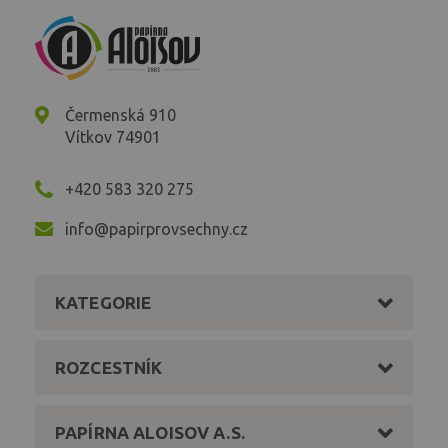
Čermenská 910
Vítkov 74901
+420 583 320 275
info@papirprovsechny.cz
KATEGORIE
ROZCESTNÍK
PAPÍRNA ALOISOV A.S.