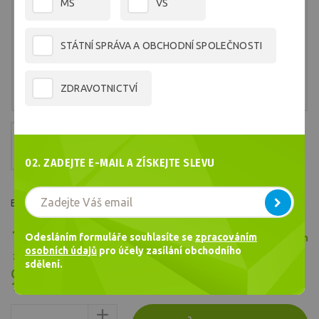
MŠ
VŠ
STÁTNÍ SPRÁVA A OBCHODNÍ SPOLEČNOSTI
ZDRAVOTNICTVÍ
02. ZADEJTE E-MAIL A ZÍSKEJTE SLEVU
Barva č.2750
190,38 Kč
Odesláním formuláře souhlasíte se
zpracováním
Skladem
/ ks
osobních údajů
pro účely zasílání obchodního
157,34 Kč bez DPH
sdělení.
Cena celkem
190,38
Kč