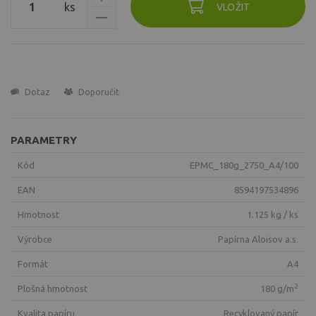
ks
VLOŽIT
Dotaz
Doporučit
PARAMETRY
Kód
EPMC_180g_2750_A4/100
EAN
8594197534896
Hmotnost
1.125 kg / ks
Výrobce
Papírna Aloisov a.s.
Formát
A4
2
Plošná hmotnost
180 g/m
Kvalita papíru
recyklovaný papír