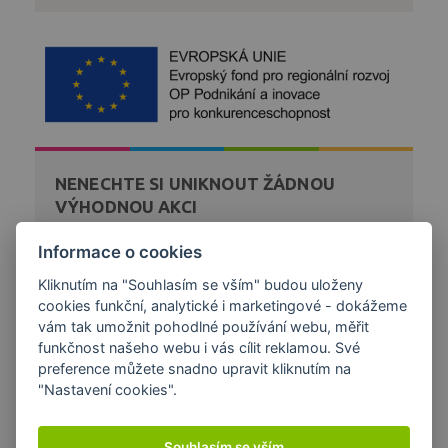
NENECHTE SI UNIKNOUT ŽÁDNOU
VÝHODNOU AKCI
Zaregistrujte se k bezplatnému zasílání novinek a akcí
Informace o cookies
z našeho obchodu přímo na váš email.
Kliknutím na "Souhlasím se vším" budou uloženy
cookies funkční, analytické i marketingové - dokážeme
DÁREK K NÁKUPU
vám tak umožnit pohodlné používání webu, měřit
funkčnost našeho webu i vás cílit reklamou. Své
preference můžete snadno upravit kliknutím na
"Nastavení cookies".
Souhlasím se vším