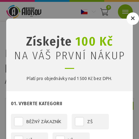
0
Nacházíte se:
Úvod
Papíry
Barevné recyklované papíry
Získejte
100 Kč
Barevný recyklovaný papír zelený A4/180g/100 listů
Barevný recyklovaný
NA VÁŠ PRVNÍ NÁKUP
papír zelený
A4/180g/100 listů
Platí pro objednávky nad 1500 Kč bez DPH.
01. VYBERTE KATEGORII
Skladem
BĚŽNÝ ZÁKAZNÍK
ZŠ