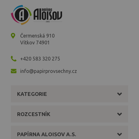
Čermenská 910
Vítkov 74901
+420 583 320 275
info@papirprovsechny.cz
KATEGORIE
ROZCESTNÍK
PAPÍRNA ALOISOV A.S.