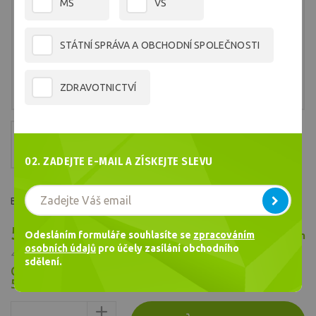
MŠ
VŠ
STÁTNÍ SPRÁVA A OBCHODNÍ SPOLEČNOSTI
ZDRAVOTNICTVÍ
02. ZADEJTE E-MAIL A ZÍSKEJTE SLEVU
Barva č.2650
548,98 Kč
Odesláním formuláře souhlasíte se
zpracováním
Skladem
/ ks
osobních údajů
pro účely zasílání obchodního
453,70 Kč bez DPH
sdělení.
Cena celkem
548,98
Kč