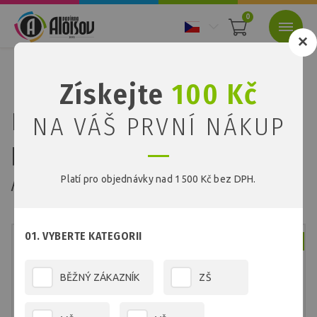
0
Nacházíte se:
Úvod
Papíry
Barevné recyklované papíry
Získejte
100 Kč
Barevný recyklovaný papír modrý A3/180g/200 listů
Barevný recyklovaný
NA VÁŠ PRVNÍ NÁKUP
papír modrý
A3/180g/200 listů
Platí pro objednávky nad 1500 Kč bez DPH.
01. VYBERTE KATEGORII
Skladem
BĚŽNÝ ZÁKAZNÍK
ZŠ