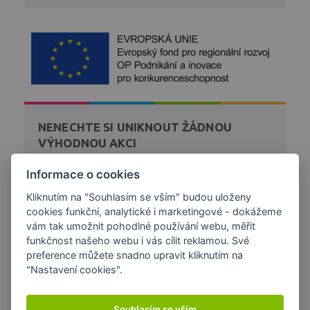
NENECHTE SI UNIKNOUT ŽÁDNOU
VÝHODNOU AKCI
Zaregistrujte se k bezplatnému zasílání novinek a akcí
Informace o cookies
z našeho obchodu přímo na váš email.
Kliknutím na "Souhlasím se vším" budou uloženy
cookies funkční, analytické i marketingové - dokážeme
DÁREK K NÁKUPU
vám tak umožnit pohodlné používání webu, měřit
funkčnost našeho webu i vás cílit reklamou. Své
preference můžete snadno upravit kliknutím na
"Nastavení cookies".
Souhlasím se vším