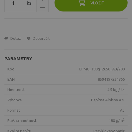
ks
VLOŽIT
Dotaz
Doporučit
PARAMETRY
Kód
EPMC_180g_2650_A3/200
EAN
8594197534766
Hmotnost
4.5 kg / ks
Výrobce
Papírna Aloisov a.s.
Formát
A3
2
Plošná hmotnost
180 g/m
Kvalita papíru
recyklovaný papír