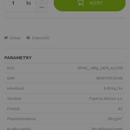
ks
VLOŽIT
Dotaz
Doporučit
PARAMETRY
Kód
EPMC_180g_2830_A2/200
EAN
8594197535046
Hmotnost
9.45 kg / ks
Výrobce
Papírna Aloisov a.s.
Formát
A2
2
Plošná hmotnost
180 g/m
Kvalita papíru
recyklovaný papír