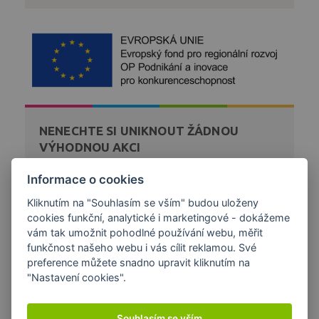
NENECHTE SI UNIKNOUT ŽÁDNOU
VÝHODNOU AKCI
Zaregistrujte se k bezplatnému zasílání novinek a akcí
Informace o cookies
z našeho obchodu přímo na váš email.
Kliknutím na "Souhlasím se vším" budou uloženy
cookies funkční, analytické i marketingové - dokážeme
DÁREK K NÁKUPU
vám tak umožnit pohodlné používání webu, měřit
funkčnost našeho webu i vás cílit reklamou. Své
preference můžete snadno upravit kliknutím na
"Nastavení cookies".
Souhlasím se vším