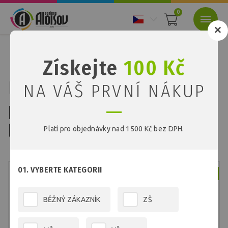
0
Nacházíte se:
Úvod
Papíry
Barevné recyklované papíry
Získejte
100 Kč
Barevný recyklovaný papír hnědý A2/180g/200 listů
Barevný recyklovaný
NA VÁŠ PRVNÍ NÁKUP
papír hnědý A2/180g/200
listů
Platí pro objednávky nad 1500 Kč bez DPH.
01. VYBERTE KATEGORII
Skladem
BĚŽNÝ ZÁKAZNÍK
ZŠ