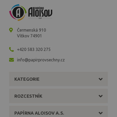
Čermenská 910
Vítkov 74901
+420 583 320 275
info@papirprovsechny.cz
KATEGORIE
ROZCESTNÍK
PAPÍRNA ALOISOV A.S.