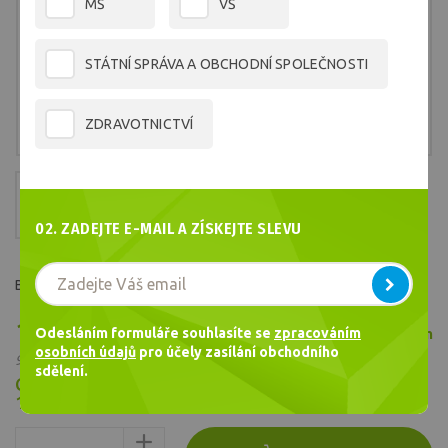
MŠ
VŠ
STÁTNÍ SPRÁVA A OBCHODNÍ SPOLEČNOSTI
ZDRAVOTNICTVÍ
02. ZADEJTE E-MAIL A ZÍSKEJTE SLEVU
Barva č.2830
1 152,92 Kč
Odesláním formuláře souhlasíte se
zpracováním
Skladem
/ ks
osobních údajů
pro účely zasílání obchodního
952,83 Kč bez DPH
sdělení.
Cena celkem
1 152,92
Kč