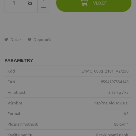
ks
VLOŽIT
Dotaz
Doporučit
PARAMETRY
Kód
EPMC_080g_2101_A2/250
EAN
8594197534148
Hmotnost
5.25 kg / ks
Výrobce
Papírna Aloisov a.s.
Formát
A2
2
Plošná hmotnost
80 g/m
Kvalita papíru
recyklovaný papír