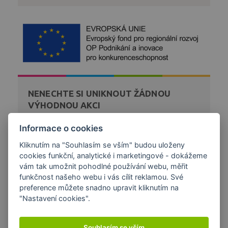
NENECHTE SI UNIKNOUT ŽÁDNOU
VÝHODNOU AKCI
Zaregistrujte se k bezplatnému zasílání novinek a akcí
Informace o cookies
z našeho obchodu přímo na váš email.
Kliknutím na "Souhlasím se vším" budou uloženy
cookies funkční, analytické i marketingové - dokážeme
DÁREK K NÁKUPU
vám tak umožnit pohodlné používání webu, měřit
funkčnost našeho webu i vás cílit reklamou. Své
preference můžete snadno upravit kliknutím na
"Nastavení cookies".
Souhlasím se vším