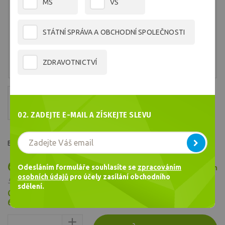
MŠ
VŠ
STÁTNÍ SPRÁVA A OBCHODNÍ SPOLEČNOSTI
ZDRAVOTNICTVÍ
02. ZADEJTE E-MAIL A ZÍSKEJTE SLEVU
Barva č.2101
640,55 Kč
Odesláním formuláře souhlasíte se
zpracováním
Skladem
/ ks
osobních údajů
pro účely zasílání obchodního
529,38 Kč bez DPH
sdělení.
Cena celkem
640,55
Kč