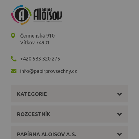
Čermenská 910
Vítkov 74901
+420 583 320 275
info@papirprovsechny.cz
KATEGORIE
ROZCESTNÍK
PAPÍRNA ALOISOV A.S.