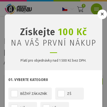
0
Nacházíte se:
Úvod
Papíry
Barevné recyklované papíry
Získejte
100 Kč
Barevný recyklovaný papír chamois A2/80g/250 listů
Barevný recyklovaný
NA VÁŠ PRVNÍ NÁKUP
papír chamois
A2/80g/250 listů
Platí pro objednávky nad 1500 Kč bez DPH.
01. VYBERTE KATEGORII
Skladem
BĚŽNÝ ZÁKAZNÍK
ZŠ