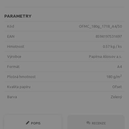
PARAMETRY
Kód
OFMC_180g_1718_A4/50
EAN
8594197531697
Hmotnost
0.57 kg / ks
Výrobce
Papírna Aloisov a.s.
Formát
A4
2
Plošná hmotnost
180 g/m
Kvalita papíru
ofset
Barva
zelený
POPIS
RECENZE