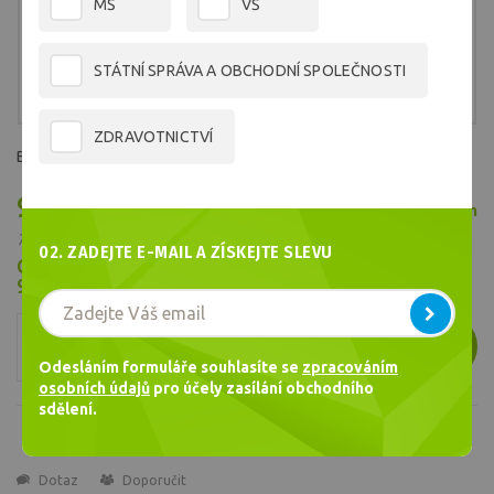
MŠ
VŠ
STÁTNÍ SPRÁVA A OBCHODNÍ SPOLEČNOSTI
ZDRAVOTNICTVÍ
Barva č.1718
96,63 Kč
Skladem
/ ks
79,86 Kč bez DPH
02. ZADEJTE E-MAIL A ZÍSKEJTE SLEVU
Cena celkem
96,63
Kč
ks
VLOŽIT
Odesláním formuláře souhlasíte se
zpracováním
osobních údajů
pro účely zasílání obchodního
sdělení.
Dotaz
Doporučit