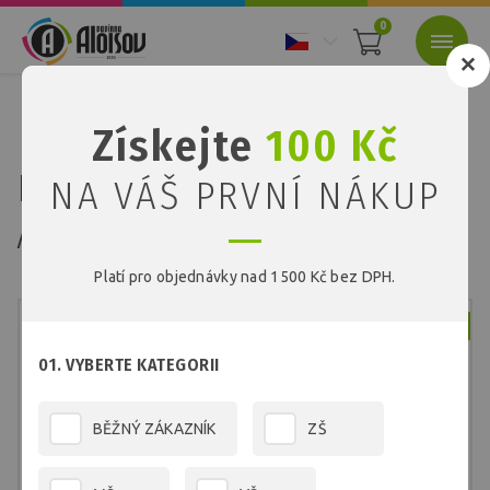
0
Nacházíte se:
Úvod
Papíry
Barevné papíry
Získejte
100 Kč
Barevný papír zelený A4/180g/50 listů
Barevný papír zelený
NA VÁŠ PRVNÍ NÁKUP
A4/180g/50 listů
Platí pro objednávky nad 1500 Kč bez DPH.
Skladem
01. VYBERTE KATEGORII
BĚŽNÝ ZÁKAZNÍK
ZŠ