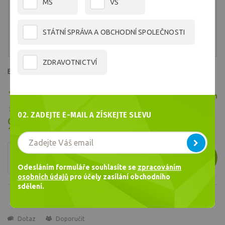
MŠ
VŠ
STÁTNÍ SPRÁVA A OBCHODNÍ SPOLEČNOSTI
ZDRAVOTNICTVÍ
Barva č.1330
189,86 Kč
Skladem
/ ks
156,91 Kč bez DPH
02. ZADEJTE E-MAIL A ZÍSKEJTE SLEVU
Cena celkem
189,86
Kč
ks
VLOŽIT
Odesláním formuláře souhlasíte se
zpracováním
osobních údajů
pro účely zasílání obchodního
sdělení.
Dotaz
Doporučit