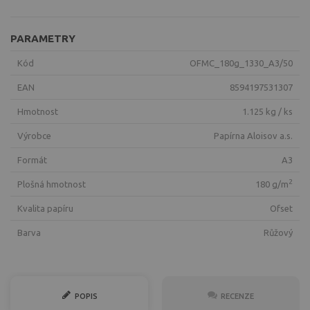
PARAMETRY
Kód
OFMC_180g_1330_A3/50
EAN
8594197531307
Hmotnost
1.125 kg / ks
Výrobce
Papírna Aloisov a.s.
Formát
A3
2
Plošná hmotnost
180 g/m
Kvalita papíru
ofset
Barva
růžový
POPIS
RECENZE