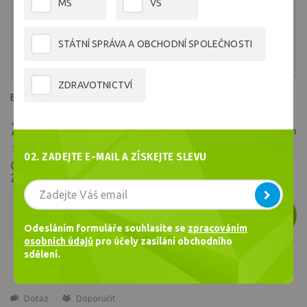
MŠ
VŠ
STÁTNÍ SPRÁVA A OBCHODNÍ SPOLEČNOSTI
ZDRAVOTNICTVÍ
Barva č.1990
209,98 Kč
Skladem
/ ks
173,54 Kč bez DPH
02. ZADEJTE E-MAIL A ZÍSKEJTE SLEVU
Cena celkem
209,98
Kč
ks
VLOŽIT
Odesláním formuláře souhlasíte se
zpracováním
osobních údajů
pro účely zasílání obchodního
sdělení.
Dotaz
Doporučit