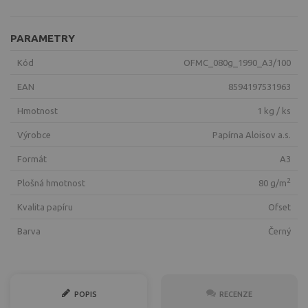
PARAMETRY
Kód
OFMC_080g_1990_A3/100
EAN
8594197531963
Hmotnost
1 kg / ks
Výrobce
Papírna Aloisov a.s.
Formát
A3
2
Plošná hmotnost
80 g/m
Kvalita papíru
ofset
Barva
černý
POPIS
RECENZE