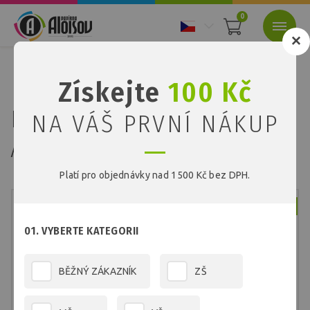
0
Nacházíte se:
Úvod
Papíry
Barevné papíry
Získejte
100 Kč
Barevný papír černý A3/80g/100 listů
Barevný papír černý
NA VÁŠ PRVNÍ NÁKUP
A3/80g/100 listů
Platí pro objednávky nad 1500 Kč bez DPH.
Skladem
01. VYBERTE KATEGORII
BĚŽNÝ ZÁKAZNÍK
ZŠ