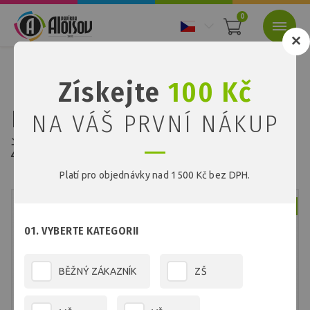
0
Nacházíte se:
Úvod
Školní program
Barevné kopírovací papíry
Získejte
100 Kč
Barevný kopírovací papír žlutý A4/80g/500 listů
Barevný kopírovací papír
NA VÁŠ PRVNÍ NÁKUP
žlutý A4/80g/500 listů
Platí pro objednávky nad 1500 Kč bez DPH.
Skladem
01. VYBERTE KATEGORII
BĚŽNÝ ZÁKAZNÍK
ZŠ