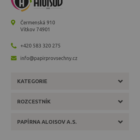
Čermenská 910
Vítkov 74901
+420 583 320 275
info@papirprovsechny.cz
KATEGORIE
ROZCESTNÍK
PAPÍRNA ALOISOV A.S.