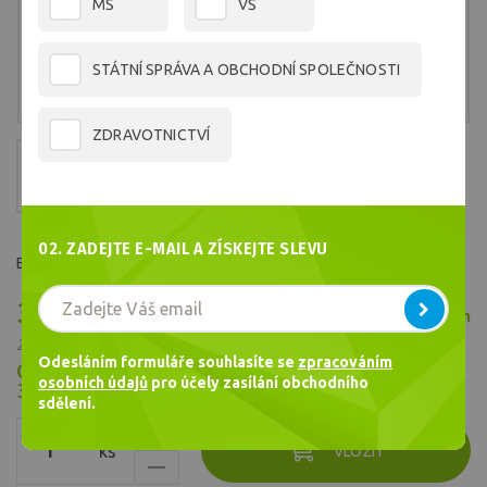
MŠ
VŠ
STÁTNÍ SPRÁVA A OBCHODNÍ SPOLEČNOSTI
ZDRAVOTNICTVÍ
02. ZADEJTE E-MAIL A ZÍSKEJTE SLEVU
Barva č.1130
320,19 Kč
Skladem
/ ks
264,62 Kč bez DPH
Odesláním formuláře souhlasíte se
zpracováním
Cena celkem
osobních údajů
pro účely zasílání obchodního
320,19
Kč
sdělení.
ks
VLOŽIT