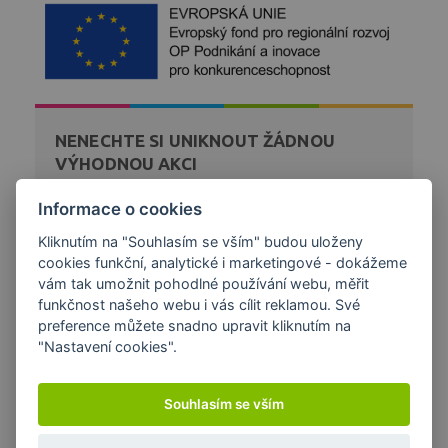
NENECHTE SI UNIKNOUT ŽÁDNOU
VÝHODNOU AKCI
Zaregistrujte se k bezplatnému zasílání novinek a akcí
Informace o cookies
z našeho obchodu přímo na váš email.
Kliknutím na "Souhlasím se vším" budou uloženy
cookies funkční, analytické i marketingové - dokážeme
DÁREK K NÁKUPU
vám tak umožnit pohodlné používání webu, měřit
funkčnost našeho webu i vás cílit reklamou. Své
preference můžete snadno upravit kliknutím na
"Nastavení cookies".
Souhlasím se vším
Copyright © 2026 Papírna Aloisov a.s. | Created by
Orbinet