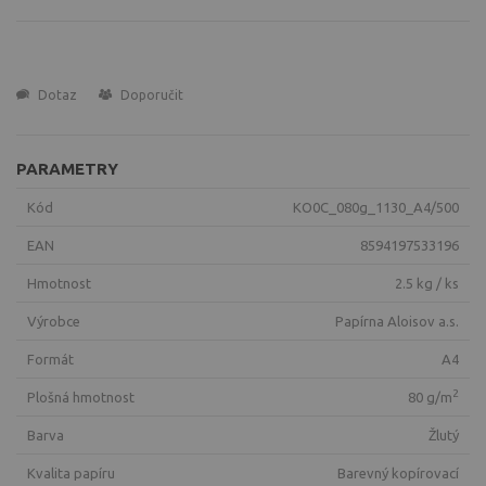
Dotaz
Doporučit
PARAMETRY
Kód
KO0C_080g_1130_A4/500
EAN
8594197533196
Hmotnost
2.5 kg / ks
Výrobce
Papírna Aloisov a.s.
Formát
A4
2
Plošná hmotnost
80 g/m
Barva
žlutý
Kvalita papíru
Barevný kopírovací