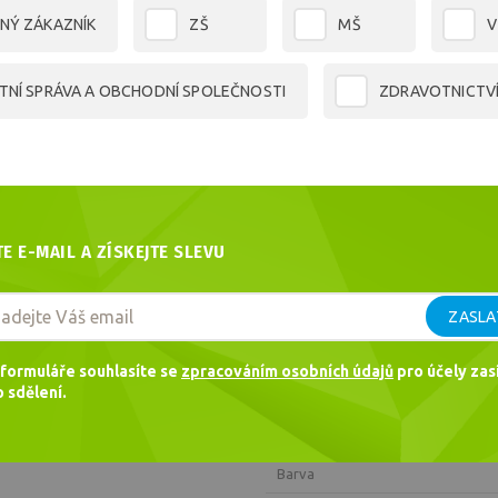
640,55
Kč
NÝ ZÁKAZNÍK
ZŠ
MŠ
V
TNÍ SPRÁVA A OBCHODNÍ SPOLEČNOSTI
ZDRAVOTNICTV
Dotaz
Doporučit
PARAMETRY
Kód
TE E-MAIL A ZÍSKEJTE SLEVU
EAN
ZASLA
Hmotnost
Výrobce
formuláře souhlasíte se
zpracováním osobních údajů
pro účely zasí
 sdělení.
Formát
Plošná hmotnost
Barva