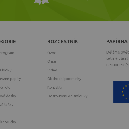
EGORIE
ROZCESTNÍK
PAPÍRNA 
Děláme svět 
 program
Úvod
šetrné vůči 
O nás
nejmodernějš
a bloky
Video
ované papíry
Obchodní podmínky
vé role
Kontakty
ové desky
Odstoupení od smlouvy
vé tašky
 kotoučky