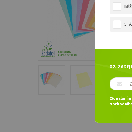
BĚŽ
STÁ
02. ZADEJ
Odesláním 
obchodního