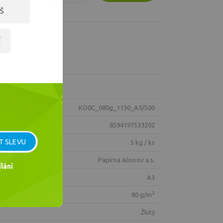
Š
Í
KO0C_080g_1130_A3/500
8594197533202
T SLEVU
5 kg / ks
Papírna Aloisov a.s.
lání
A3
2
80 g/m
žlutý