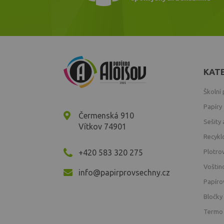
KAT
Školní
Papíry
Čermenská 910
Sešity 
Vítkov 74901
Recykl
+420 583 320 275
Plotro
Voštin
info@papirprovsechny.cz
Papíro
Bločky
Termo