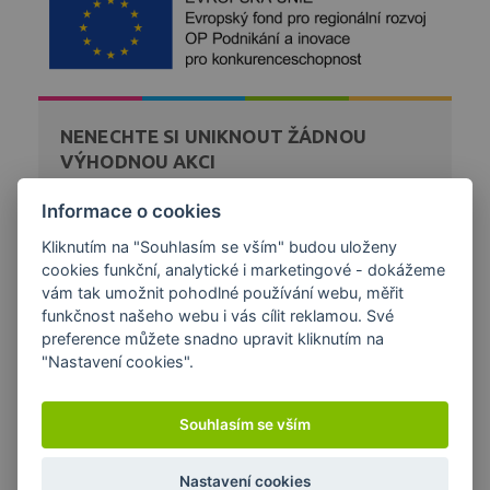
NENECHTE SI UNIKNOUT ŽÁDNOU
VÝHODNOU AKCI
Zaregistrujte se k bezplatnému zasílání novinek a akcí
Informace o cookies
z našeho obchodu přímo na váš email.
Kliknutím na "Souhlasím se vším" budou uloženy
cookies funkční, analytické i marketingové - dokážeme
DÁREK K NÁKUPU
vám tak umožnit pohodlné používání webu, měřit
funkčnost našeho webu i vás cílit reklamou. Své
preference můžete snadno upravit kliknutím na
"Nastavení cookies".
Souhlasím se vším
Copyright © 2026 Papírna Aloisov a.s. | Created by
Orbinet
s.r.o.
Nastavení cookies