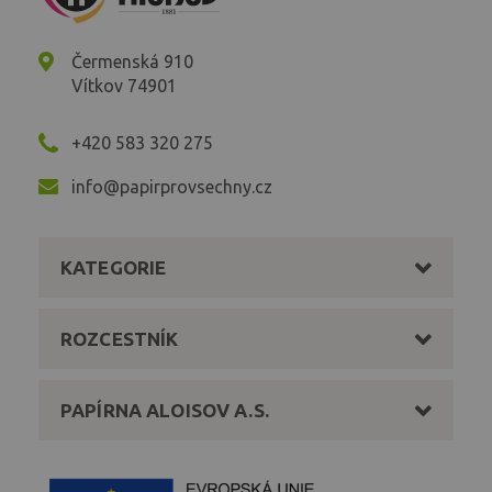
Čermenská 910
Vítkov 74901
+420 583 320 275
info@papirprovsechny.cz
KATEGORIE
ROZCESTNÍK
PAPÍRNA ALOISOV A.S.