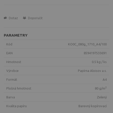
Dotaz
Doporučit
PARAMETRY
Kód
KO0C_080g_1710_A4/100
EAN
8594197533691
Hmotnost
0.5 kg / ks
Výrobce
Papírna Aloisov a.s.
Formát
A4
2
Plošná hmotnost
80 g/m
Barva
zelený
Kvalita papíru
Barevný kopírovací