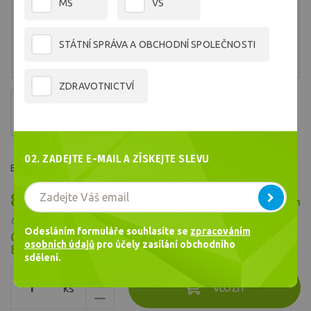
MŠ
VŠ
STÁTNÍ SPRÁVA A OBCHODNÍ SPOLEČNOSTI
ZDRAVOTNICTVÍ
02. ZADEJTE E-MAIL A ZÍSKEJTE SLEVU
Barva č.1710
80,79 Kč
Skladem
/ ks
66,77 Kč bez DPH
Odesláním formuláře souhlasíte se
zpracováním
Cena celkem
osobních údajů
pro účely zasílání obchodního
80,79
Kč
sdělení.
ks
VLOŽIT