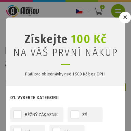
0
Nacházíte se:
Úvod
Školní program
Barevné kopírovací papíry
Získejte
100 Kč
Barevný kopírovací papír zelený A4/80g/100 listů
Barevný kopírovací papír
NA VÁŠ PRVNÍ NÁKUP
zelený A4/80g/100 listů
Platí pro objednávky nad 1500 Kč bez DPH.
Skladem
01. VYBERTE KATEGORII
BĚŽNÝ ZÁKAZNÍK
ZŠ