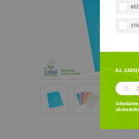
BĚŽ
STÁ
02. ZADEJ
Odesláním 
obchodního