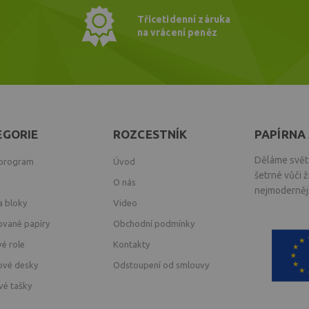
Třicetidenní záruka
na vrácení peněz
EGORIE
ROZCESTNÍK
PAPÍRNA 
Děláme svět 
 program
Úvod
šetrné vůči 
O nás
nejmodernějš
a bloky
Video
ované papíry
Obchodní podmínky
vé role
Kontakty
ové desky
Odstoupení od smlouvy
vé tašky