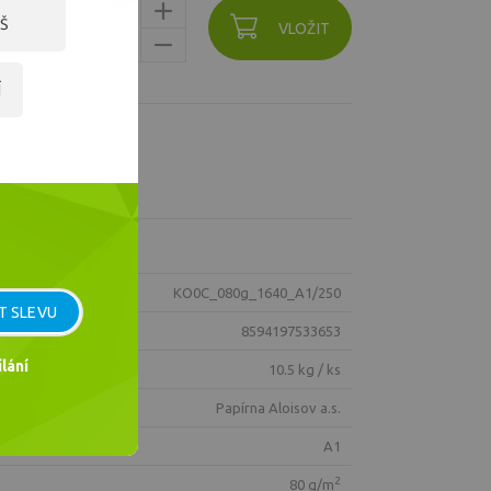
Š
ks
VLOŽIT
Í
KO0C_080g_1640_A1/250
T SLEVU
8594197533653
lání
10.5 kg / ks
Papírna Aloisov a.s.
A1
2
80 g/m