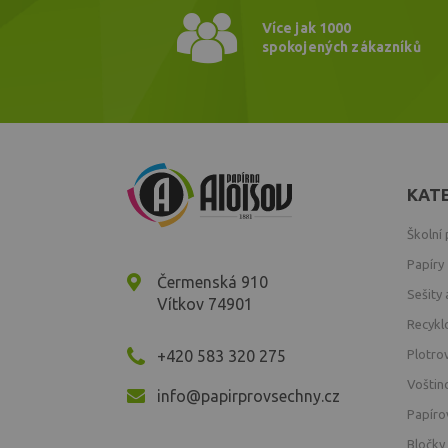
Více jak 1000
spokojených zákazníků
KAT
Školní
Papíry
Čermenská 910
Sešity 
Vítkov 74901
Recykl
+420 583 320 275
Plotro
Voštin
info@papirprovsechny.cz
Papíro
Bločky