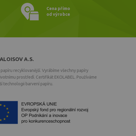
Cena přímo
od výrobce
ALOISOV A.S.
papíru recyklovanější. Vyrábíme všechny papíry
životnímu prostředí. Certifikát EKOLABEL. Používáme
í technologii barvení papíru.