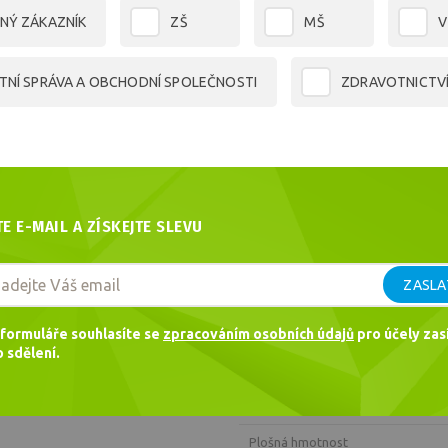
NÝ ZÁKAZNÍK
ZŠ
MŠ
V
1 295,35 Kč bez DPH
Cena celkem
1 567,37
Kč
TNÍ SPRÁVA A OBCHODNÍ SPOLEČNOSTI
ZDRAVOTNICTV
Dotaz
Doporučit
TE E-MAIL A ZÍSKEJTE SLEVU
PARAMETRY
Kód
ZASLA
EAN
formuláře souhlasíte se
zpracováním osobních údajů
pro účely zasí
Hmotnost
 sdělení.
Výrobce
Formát
Plošná hmotnost