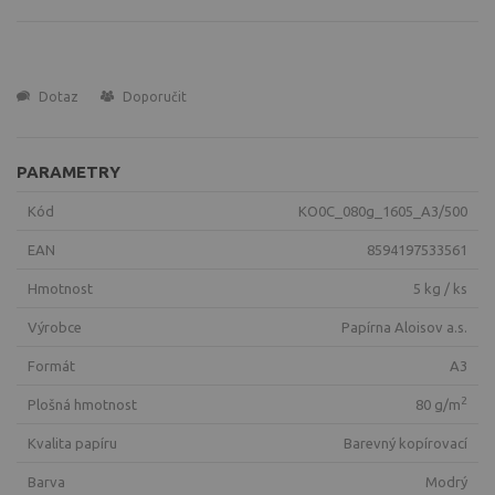
Dotaz
Doporučit
PARAMETRY
Kód
KO0C_080g_1605_A3/500
EAN
8594197533561
Hmotnost
5 kg / ks
Výrobce
Papírna Aloisov a.s.
Formát
A3
2
Plošná hmotnost
80 g/m
Kvalita papíru
Barevný kopírovací
Barva
modrý