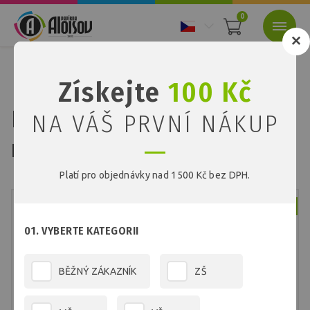
0
Nacházíte se:
Úvod
Školní program
Barevné kopírovací papíry
Získejte
100 Kč
Barevný kopírovací papír modrý A3/80g/500 listů
Barevný kopírovací papír
NA VÁŠ PRVNÍ NÁKUP
modrý A3/80g/500 listů
Platí pro objednávky nad 1500 Kč bez DPH.
Skladem
01. VYBERTE KATEGORII
BĚŽNÝ ZÁKAZNÍK
ZŠ