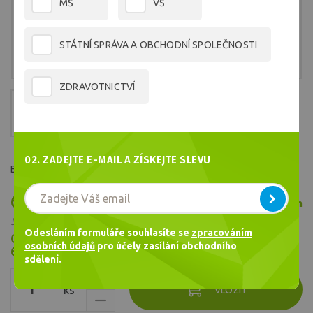
MŠ
VŠ
STÁTNÍ SPRÁVA A OBCHODNÍ SPOLEČNOSTI
ZDRAVOTNICTVÍ
02. ZADEJTE E-MAIL A ZÍSKEJTE SLEVU
Barva č.1605
640,55 Kč
Skladem
/ ks
529,38 Kč bez DPH
Odesláním formuláře souhlasíte se
zpracováním
Cena celkem
osobních údajů
pro účely zasílání obchodního
640,55
Kč
sdělení.
ks
VLOŽIT