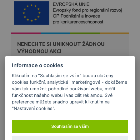
NENECHTE SI UNIKNOUT ŽÁDNOU
VÝHODNOU AKCI
Zaregistrujte se k bezplatnému zasílání novinek a akcí
Informace o cookies
z našeho obchodu přímo na váš email.
Kliknutím na "Souhlasím se vším" budou uloženy
cookies funkční, analytické i marketingové - dokážeme
DÁREK K NÁKUPU
vám tak umožnit pohodlné používání webu, měřit
funkčnost našeho webu i vás cílit reklamou. Své
preference můžete snadno upravit kliknutím na
"Nastavení cookies".
Souhlasím se vším
Copyright © 2026 Papírna Aloisov a.s. | Created by
Orbinet