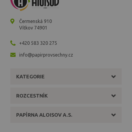
Čermenská 910
Vítkov 74901
+420 583 320 275
info@papirprovsechny.cz
KATEGORIE
ROZCESTNÍK
PAPÍRNA ALOISOV A.S.