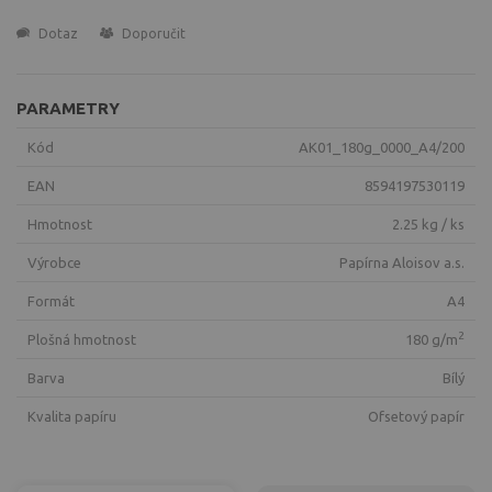
Dotaz
Doporučit
PARAMETRY
Kód
AK01_180g_0000_A4/200
EAN
8594197530119
Hmotnost
2.25 kg / ks
Výrobce
Papírna Aloisov a.s.
Formát
A4
2
Plošná hmotnost
180 g/m
Barva
bílý
Kvalita papíru
ofsetový papír